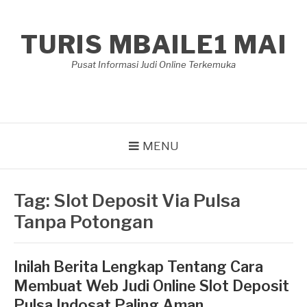
Lompat
ke
TURIS MBAILE1 MAI
konten
Pusat Informasi Judi Online Terkemuka
MENU
Tag:
Slot Deposit Via Pulsa
Tanpa Potongan
Inilah Berita Lengkap Tentang Cara
Membuat Web Judi Online Slot Deposit
Pulsa Indosat Paling Aman