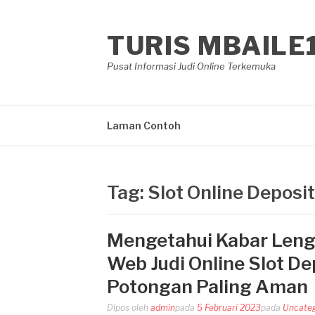
Lompat
ke
TURIS MBAILE
konten
Pusat Informasi Judi Online Terkemuka
Laman Contoh
Tag:
Slot Online Deposit
Mengetahui Kabar Len
Web Judi Online Slot D
Potongan Paling Aman
Dipos oleh
admin
pada
5 Februari 2023
pada
Uncateg