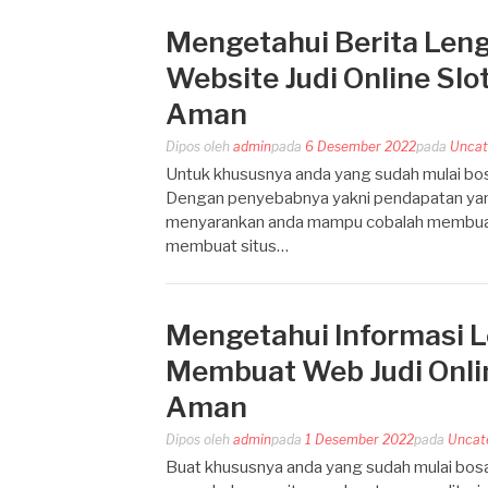
Mengetahui Berita Len
Website Judi Online Slo
Aman
Dipos oleh
admin
pada
6 Desember 2022
pada
Uncat
Untuk khususnya anda yang sudah mulai bosan
Dengan penyebabnya yakni pendapatan yang 
menyarankan anda mampu cobalah membuat w
membuat situs…
Mengetahui Informasi 
Membuat Web Judi Onlin
Aman
Dipos oleh
admin
pada
1 Desember 2022
pada
Uncat
Buat khususnya anda yang sudah mulai bosan