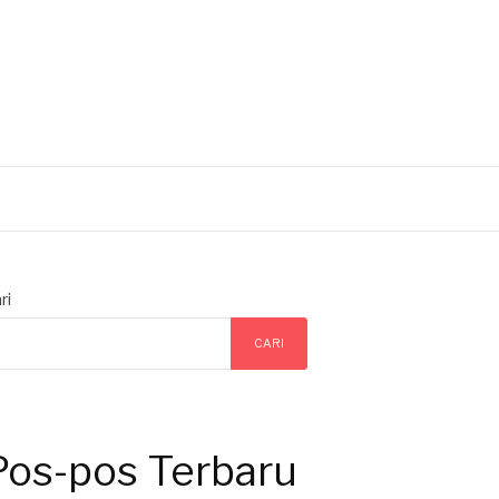
ri
CARI
Pos-pos Terbaru