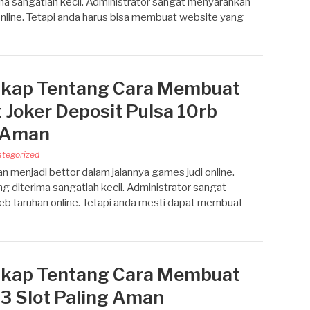
a sangatlah kecil. Administrator sangat menyarankan
line. Tetapi anda harus bisa membuat website yang
gkap Tentang Cara Membuat
t Joker Deposit Pulsa 10rb
g Aman
tegorized
 menjadi bettor dalam jalannya games judi online.
diterima sangatlah kecil. Administrator sangat
 taruhan online. Tetapi anda mesti dapat membuat
gkap Tentang Cara Membuat
23 Slot Paling Aman