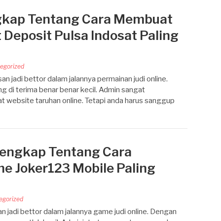
gkap Tentang Cara Membuat
t Deposit Pulsa Indosat Paling
egorized
 jadi bettor dalam jalannya permainan judi online.
di terima benar benar kecil. Admin sangat
ebsite taruhan online. Tetapi anda harus sanggup
Lengkap Tentang Cara
e Joker123 Mobile Paling
egorized
 jadi bettor dalam jalannya game judi online. Dengan