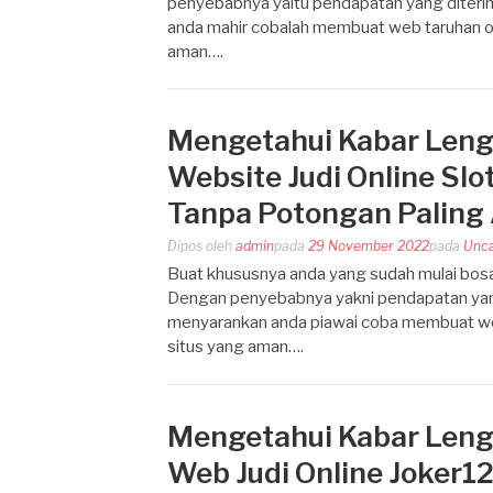
penyebabnya yaitu pendapatan yang diterim
anda mahir cobalah membuat web taruhan on
aman….
Mengetahui Kabar Len
Website Judi Online Slo
Tanpa Potongan Palin
Dipos oleh
admin
pada
29 November 2022
pada
Unca
Buat khususnya anda yang sudah mulai bosan
Dengan penyebabnya yakni pendapatan yang 
menyarankan anda piawai coba membuat web
situs yang aman….
Mengetahui Kabar Len
Web Judi Online Joker1