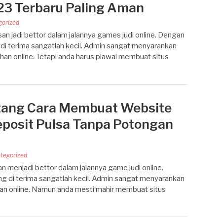
123 Terbaru Paling Aman
gorized
n jadi bettor dalam jalannya games judi online. Dengan
 terima sangatlah kecil. Admin sangat menyarankan
 online. Tetapi anda harus piawai membuat situs
ntang Cara Membuat Website
Deposit Pulsa Tanpa Potongan
tegorized
 menjadi bettor dalam jalannya game judi online.
 di terima sangatlah kecil. Admin sangat menyarankan
an online. Namun anda mesti mahir membuat situs