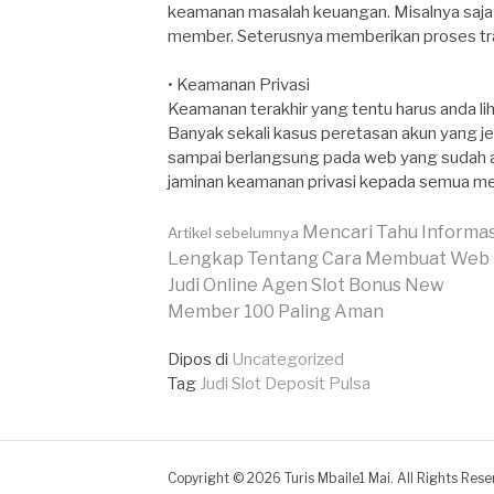
keamanan masalah keuangan. Misalnya saja
member. Seterusnya memberikan proses tr
• Keamanan Privasi
Keamanan terakhir yang tentu harus anda liha
Banyak sekali kasus peretasan akun yang jel
sampai berlangsung pada web yang sudah 
jaminan keamanan privasi kepada semua m
Lanjut
Mencari Tahu Informas
Artikel sebelumnya
Lengkap Tentang Cara Membuat Web
Judi Online Agen Slot Bonus New
Membaca
Member 100 Paling Aman
Dipos di
Uncategorized
Tag
Judi Slot Deposit Pulsa
Copyright © 2026 Turis Mbaile1 Mai. All Rights Rese