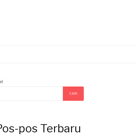
ri
CARI
Pos-pos Terbaru