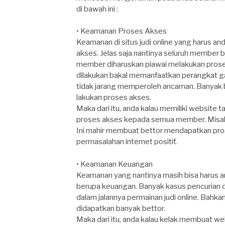
di bawah ini :
• Keamanan Proses Akses
Keamanan di situs judi online yang harus an
akses. Jelas saja nantinya seluruh member b
member diharuskan piawai melakukan proses
dilakukan bakal memanfaatkan perangkat ga
tidak jarang memperoleh ancaman. Banyak b
lakukan proses akses.
Maka dari itu, anda kalau memiliki website
proses akses kepada semua member. Misalnya
Ini mahir membuat bettor mendapatkan pro
permasalahan internet positif.
• Keamanan Keuangan
Keamanan yang nantinya masih bisa harus an
berupa keuangan. Banyak kasus pencurian 
dalam jalannya permainan judi online. Bahka
didapatkan banyak bettor.
Maka dari itu, anda kalau kelak membuat w