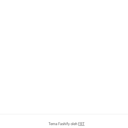
Tema Fashify oleh
FRT