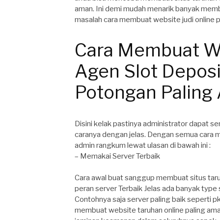
aman. Ini demi mudah menarik banyak memb
masalah cara membuat website judi online 
Cara Membuat We
Agen Slot Deposi
Potongan Paling
Disini kelak pastinya administrator dapat 
caranya dengan jelas. Dengan semua cara 
admin rangkum lewat ulasan di bawah ini :
– Memakai Server Terbaik
Cara awal buat sanggup membuat situs tar
peran server Terbaik Jelas ada banyak type
Contohnya saja server paling baik seperti p
membuat website taruhan online paling am