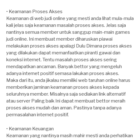
• Keamanan Proses Akses
Keamanan di web judi online yang mesti anda lihat mula-mula
kali jelas saja keamanan masalah proses akses. Jelas saja
nantinya semua member untuk sanggup main-main games
judi online. Ini membuat member diharuskan piawai
melakukan proses akses apalagi Dulu Dimana proses akses
yang dilakukan dapat memanfaatkan piranti gawai dan
koneksi internet. Tentu masalah proses akses sering
mendapatkan ancaman. Banyak bettor yang mengeluh
adanya internet positif semasa lakukan proses akses.
Maka dari itu, anda jikalau memiliki web taruhan online harus
memberikan jaminan keamanan proses akses kepada
seluruhnya member. Misalnya saja sediakan link alternatif
atau server Paling baik Ini dapat membuat bettor meraih
proses akses mudah dan aman. Pastinya tanpa adanya
permasalahan internet positif.
• Keamanan Keuangan
Keamanan yang nantinya masih mahir mesti anda perhatikan