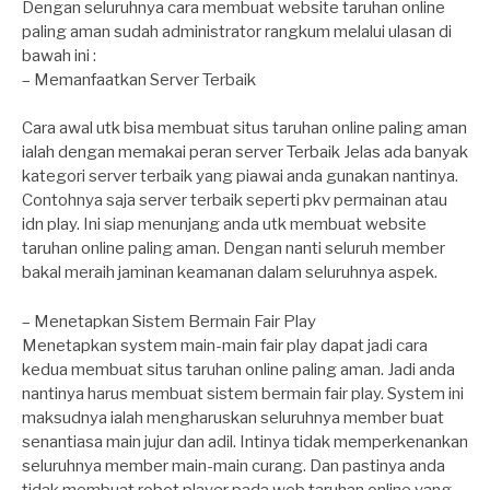
Dengan seluruhnya cara membuat website taruhan online
paling aman sudah administrator rangkum melalui ulasan di
bawah ini :
– Memanfaatkan Server Terbaik
Cara awal utk bisa membuat situs taruhan online paling aman
ialah dengan memakai peran server Terbaik Jelas ada banyak
kategori server terbaik yang piawai anda gunakan nantinya.
Contohnya saja server terbaik seperti pkv permainan atau
idn play. Ini siap menunjang anda utk membuat website
taruhan online paling aman. Dengan nanti seluruh member
bakal meraih jaminan keamanan dalam seluruhnya aspek.
– Menetapkan Sistem Bermain Fair Play
Menetapkan system main-main fair play dapat jadi cara
kedua membuat situs taruhan online paling aman. Jadi anda
nantinya harus membuat sistem bermain fair play. System ini
maksudnya ialah mengharuskan seluruhnya member buat
senantiasa main jujur dan adil. Intinya tidak memperkenankan
seluruhnya member main-main curang. Dan pastinya anda
tidak membuat robot player pada web taruhan online yang