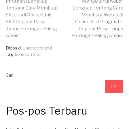
Informasi Lengkap
Mengetahui Kabar
Tentang Cara Membuat
Lengkap Tentang Cara
Membaca
Situs Judi Online Link
Membuat Web Judi
Slot Deposit Pulsa
Online Slot Pragmatic
Tanpa Potongan Paling
Deposit Pulsa Tanpa
Aman
Potongan Paling Aman
Dipos di
Uncategorized
Tag
Joker123 Slot
Cari
CARI
Pos-pos Terbaru