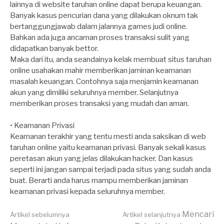
lainnya di website taruhan online dapat berupa keuangan.
Banyak kasus pencurian dana yang dilakukan oknum tak
bertanggungjawab dalam jalannya games judi online.
Bahkan ada juga ancaman proses transaksi sulit yang
didapatkan banyak bettor.
Maka dari itu, anda seandainya kelak membuat situs taruhan
online usahakan mahir memberikan jaminan keamanan
masalah keuangan. Contohnya saja menjamin keamanan
akun yang dimiliki seluruhnya member. Selanjutnya
memberikan proses transaksi yang mudah dan aman.
• Keamanan Privasi
Keamanan terakhir yang tentu mesti anda saksikan di web
taruhan online yaitu keamanan privasi. Banyak sekali kasus
peretasan akun yang jelas dilakukan hacker. Dan kasus
seperti ini jangan sampai terjadi pada situs yang sudah anda
buat. Berarti anda harus mampu memberikan jaminan
keamanan privasi kepada seluruhnya member.
Lanjut
Mencari
Artikel sebelumnya
Artikel selanjutnya