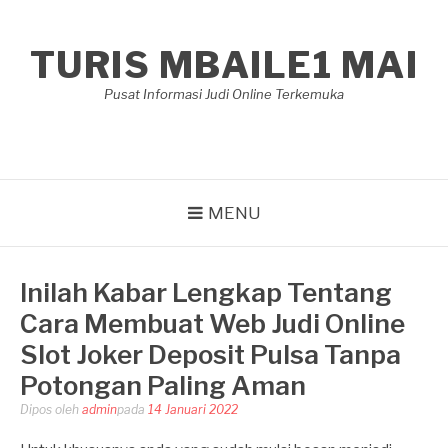
Lompat
ke
TURIS MBAILE1 MAI
konten
Pusat Informasi Judi Online Terkemuka
MENU
Inilah Kabar Lengkap Tentang
Cara Membuat Web Judi Online
Slot Joker Deposit Pulsa Tanpa
Potongan Paling Aman
Dipos oleh
admin
pada
14 Januari 2022