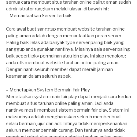
semua cara membuat situs taruhan online paling aman sudah
administrator rangkum melalui ulasan di bawah ini :
– Memanfaatkan Server Terbaik
Cara awal buat sanggup membuat website taruhan online
paling aman adalah dengan memanfaatkan peran server
Paling baik Jelas ada banyak type server paling baik yang
sanggup anda gunakan nantinya. Misalnya saja server paling
baik seperti pkv permainan atau idn play. Ini siap menolong
anda utk membuat website taruhan online paling aman.
Dengan nanti seluruh member dapat meraih jaminan
keamanan dalam seluruh aspek.
– Menetapkan System Bermain Fair Play
Menetapkan system main fair play dapat menjadi cara kedua
membuat situs taruhan online paling aman. Jadi anda
nantinya mesti membuat sistem bermain fair play. Sistem ini
maksudnya adalah mengharuskan seluruh member buat
selalu bermain jujur dan adil. Intinya tidak memperkenankan
seluruh member bermain curang. Dan tentunya anda tidak
membuat robot player pada website taruhan online yang