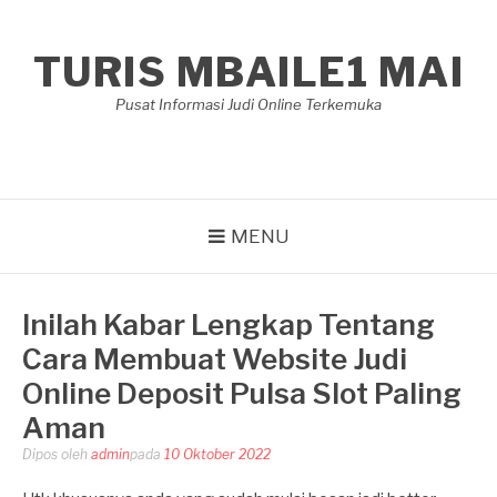
Lompat
ke
TURIS MBAILE1 MAI
konten
Pusat Informasi Judi Online Terkemuka
MENU
Inilah Kabar Lengkap Tentang
Cara Membuat Website Judi
Online Deposit Pulsa Slot Paling
Aman
Dipos oleh
admin
pada
10 Oktober 2022