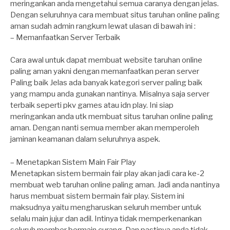
meringankan anda mengetahui semua caranya dengan jelas.
Dengan seluruhnya cara membuat situs taruhan online paling
aman sudah admin rangkum lewat ulasan di bawah ini :
– Memanfaatkan Server Terbaik
Cara awal untuk dapat membuat website taruhan online
paling aman yakni dengan memanfaatkan peran server
Paling baik Jelas ada banyak kategori server paling baik
yang mampu anda gunakan nantinya. Misalnya saja server
terbaik seperti pkv games atau idn play. Ini siap
meringankan anda utk membuat situs taruhan online paling
aman. Dengan nanti semua member akan memperoleh
jaminan keamanan dalam seluruhnya aspek.
– Menetapkan Sistem Main Fair Play
Menetapkan sistem bermain fair play akan jadi cara ke-2
membuat web taruhan online paling aman. Jadi anda nantinya
harus membuat sistem bermain fair play. Sistem ini
maksudnya yaitu mengharuskan seluruh member untuk
selalu main jujur dan adil. Intinya tidak memperkenankan
seluruh member bermain curang. Dan pastinya anda tidak