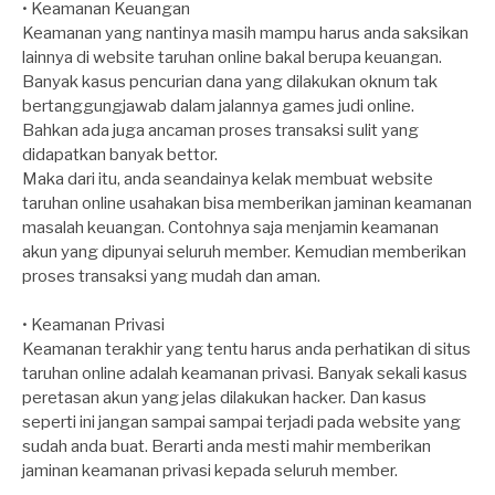
• Keamanan Keuangan
Keamanan yang nantinya masih mampu harus anda saksikan
lainnya di website taruhan online bakal berupa keuangan.
Banyak kasus pencurian dana yang dilakukan oknum tak
bertanggungjawab dalam jalannya games judi online.
Bahkan ada juga ancaman proses transaksi sulit yang
didapatkan banyak bettor.
Maka dari itu, anda seandainya kelak membuat website
taruhan online usahakan bisa memberikan jaminan keamanan
masalah keuangan. Contohnya saja menjamin keamanan
akun yang dipunyai seluruh member. Kemudian memberikan
proses transaksi yang mudah dan aman.
• Keamanan Privasi
Keamanan terakhir yang tentu harus anda perhatikan di situs
taruhan online adalah keamanan privasi. Banyak sekali kasus
peretasan akun yang jelas dilakukan hacker. Dan kasus
seperti ini jangan sampai sampai terjadi pada website yang
sudah anda buat. Berarti anda mesti mahir memberikan
jaminan keamanan privasi kepada seluruh member.