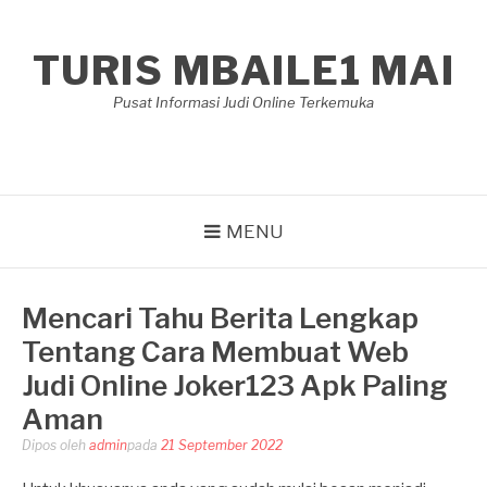
Lompat
ke
TURIS MBAILE1 MAI
konten
Pusat Informasi Judi Online Terkemuka
MENU
Mencari Tahu Berita Lengkap
Tentang Cara Membuat Web
Judi Online Joker123 Apk Paling
Aman
Dipos oleh
admin
pada
21 September 2022