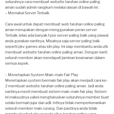
seluruhnya cara membuat website taruhan online paling
aman sudah admin rangkum melalui ulasan di bawah ini :
– Memakai Server Terbaik
Cara awal untuk dapat membuat web taruhan online paling
aman merupakan dengan menggunakan peran server
Terbaik Jelas ada banyak type server paling baik yang piawai
anda gunakan nantinya. Misalnya saja server paling baik
seperti pkv games atau idn play. Ini siap membantu anda utk
membuat website taruhan online paling aman. Dengan nanti
seluruh member akan mendapati jaminan keamanan dalam
semua aspek.
– Menetapkan System Main-main Fair Play
Menetapkan system bermain fair play akan menjadi cara ke-
2 membuat website taruhan online paling aman. Jadi anda
nantinya mesti membuat sistem main-main fair play. Sistem
ini maksudnya yakni mengharuskan seluruhnya member buat
selalu bermain jujur dan adil. Intinya tidak memperkenankan
seluruh member main curang. Dan pastinya anda tidak
membuat robot player pada situs taruhan online yang