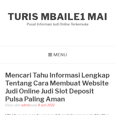
Lompat
ke
TURIS MBAILE1 MAI
konten
Pusat Informasi Judi Online Terkemuka
MENU
Mencari Tahu Informasi Lengkap
Tentang Cara Membuat Website
Judi Online Judi Slot Deposit
Pulsa Paling Aman
Dipos oleh
admin
pada
8 Juni 2022