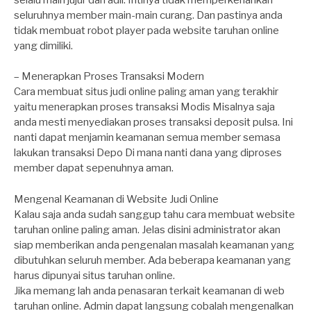
seluruhnya member main-main curang. Dan pastinya anda
tidak membuat robot player pada website taruhan online
yang dimiliki.
– Menerapkan Proses Transaksi Modern
Cara membuat situs judi online paling aman yang terakhir
yaitu menerapkan proses transaksi Modis Misalnya saja
anda mesti menyediakan proses transaksi deposit pulsa. Ini
nanti dapat menjamin keamanan semua member semasa
lakukan transaksi Depo Di mana nanti dana yang diproses
member dapat sepenuhnya aman.
Mengenal Keamanan di Website Judi Online
Kalau saja anda sudah sanggup tahu cara membuat website
taruhan online paling aman. Jelas disini administrator akan
siap memberikan anda pengenalan masalah keamanan yang
dibutuhkan seluruh member. Ada beberapa keamanan yang
harus dipunyai situs taruhan online.
Jika memang lah anda penasaran terkait keamanan di web
taruhan online. Admin dapat langsung cobalah mengenalkan