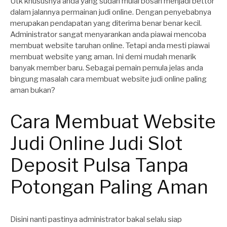
Utk khususnya anda yang sudah mulai bosan menjadi bettor
dalam jalannya permainan judi online. Dengan penyebabnya
merupakan pendapatan yang diterima benar benar kecil.
Administrator sangat menyarankan anda piawai mencoba
membuat website taruhan online. Tetapi anda mesti piawai
membuat website yang aman. Ini demi mudah menarik
banyak member baru. Sebagai pemain pemula jelas anda
bingung masalah cara membuat website judi online paling
aman bukan?
Cara Membuat Website
Judi Online Judi Slot
Deposit Pulsa Tanpa
Potongan Paling Aman
Disini nanti pastinya administrator bakal selalu siap