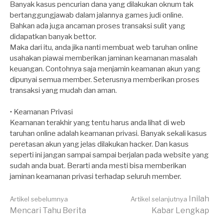
Banyak kasus pencurian dana yang dilakukan oknum tak
bertanggungjawab dalam jalannya games judi online.
Bahkan ada juga ancaman proses transaksi sulit yang
didapatkan banyak bettor.
Maka dari itu, anda jika nanti membuat web taruhan online
usahakan piawai memberikan jaminan keamanan masalah
keuangan. Contohnya saja menjamin keamanan akun yang
dipunyai semua member. Seterusnya memberikan proses
transaksi yang mudah dan aman.
• Keamanan Privasi
Keamanan terakhir yang tentu harus anda lihat di web
taruhan online adalah keamanan privasi. Banyak sekali kasus
peretasan akun yang jelas dilakukan hacker. Dan kasus
seperti ini jangan sampai sampai berjalan pada website yang
sudah anda buat. Berarti anda mesti bisa memberikan
jaminan keamanan privasi terhadap seluruh member.
Lanjut
Inilah
Artikel sebelumnya
Artikel selanjutnya
Mencari Tahu Berita
Kabar Lengkap