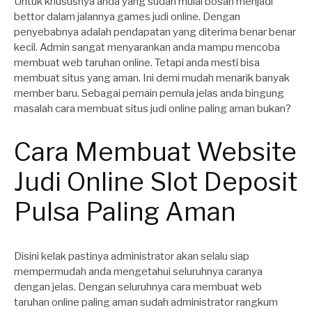
Untuk khususnya anda yang sudah mulai bosan menjadi
bettor dalam jalannya games judi online. Dengan
penyebabnya adalah pendapatan yang diterima benar benar
kecil. Admin sangat menyarankan anda mampu mencoba
membuat web taruhan online. Tetapi anda mesti bisa
membuat situs yang aman. Ini demi mudah menarik banyak
member baru. Sebagai pemain pemula jelas anda bingung
masalah cara membuat situs judi online paling aman bukan?
Cara Membuat Website
Judi Online Slot Deposit
Pulsa Paling Aman
Disini kelak pastinya administrator akan selalu siap
mempermudah anda mengetahui seluruhnya caranya
dengan jelas. Dengan seluruhnya cara membuat web
taruhan online paling aman sudah administrator rangkum