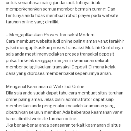
untuk senantiasa main jujur dan adil. Intinya tidak
memperkenankan semua member bermain curang. Dan
tentunya anda tidak membuat robot player pada website
taruhan online yang dimiliki.
– Mengaplikasikan Proses Transaksi Modern
Cara membuat website judi online paling aman yang terakhir
yakni mengaplikasikan proses transaksi Mutahir Contohnya
saja anda mesti menyediakan proses transaksi deposit
pulsa. Ini kelak sanggup menjamin keamanan seluruh
member selagi lakukan transaksi Deposit Di mana kelak
dana yang diproses member bakal sepenuhnya aman.
Mengenal Keamanan di Web Judi Online
Bila saja anda sudah dapat tahu cara membuat situs taruhan
online paling aman. Jelas disini administrator dapat siap
memberikan anda pengenalan masalah keamanan yang
dibutuhkan seluruh member. Ada beberapa keamanan yang
harus dimiliki website taruhan online.
Jika benar-benar anda penasaran terkait keamanan di situs