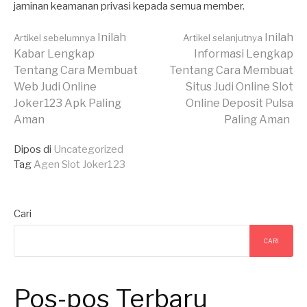
jaminan keamanan privasi kepada semua member.
Lanjut
Inilah
Inilah
Artikel sebelumnya
Artikel selanjutnya
Kabar Lengkap
Informasi Lengkap
Tentang Cara Membuat
Tentang Cara Membuat
Membaca
Web Judi Online
Situs Judi Online Slot
Joker123 Apk Paling
Online Deposit Pulsa
Aman
Paling Aman
Dipos di
Uncategorized
Tag
Agen Slot Joker123
Cari
CARI
Pos-pos Terbaru