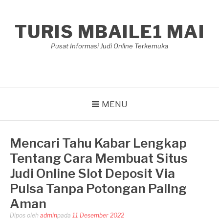
Lompat
ke
TURIS MBAILE1 MAI
konten
Pusat Informasi Judi Online Terkemuka
MENU
Mencari Tahu Kabar Lengkap
Tentang Cara Membuat Situs
Judi Online Slot Deposit Via
Pulsa Tanpa Potongan Paling
Aman
Dipos oleh
admin
pada
11 Desember 2022