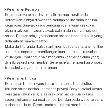
• Keamanan Keuangan
Keamanan yang nantinya masih mampu mesti anda
perhatikan lainnya di website taruhan online bakal berupa
keuangan. Banyak kasus pencurian dana yang dilakukan
oknum tak bertanggungjawab dalam jalannya games judi
online. Bahkan ada juga ancaman proses transaksi sulit yang
didapatkan banyak bettor.
Maka dari itu, anda jikalau nanti membuat situs taruhan online
usahakan dapat memberikan jaminan keamanan masalah
keuangan. Contohnya saja menjamin keamanan akun yang
dimiliki seluruhnya member. Seterusnya memberikan proses
transaksi yang mudah dan aman.
• Keamanan Privasi
Keamanan terakhir yang tentu harus anda lihat di situs
taruhan online adalah keamanan privasi. Banyak sekali kasus
peretasan akun yang jelas dilakukan hacker. Dan kasus
seperti ini jangan sampai sampai berjalan pada website yang
sudah anda buat. Berarti anda harus bisa memberikan