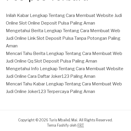
Inilah Kabar Lengkap Tentang Cara Membuat Website Judi
Online Slot Online Deposit Pulsa Paling Aman
Mengetahui Berita Lengkap Tentang Cara Membuat Web
Judi Online Link Slot Deposit Pulsa Tanpa Potongan Paling
Aman
Mencari Tahu Berita Lengkap Tentang Cara Membuat Web
Judi Online Qq Slot Deposit Pulsa Paling Aman
Mengetahui Info Lengkap Tentang Cara Membuat Website
Judi Online Cara Daftar Joker123 Paling Aman
Mencari Tahu Kabar Lengkap Tentang Cara Membuat Web
Judi Online Joker123 Terpercaya Paling Aman
Copyright © 2026 Turis Mbaile1 Mai. All Rights Reserved.
Tema Fashify oleh
FRT