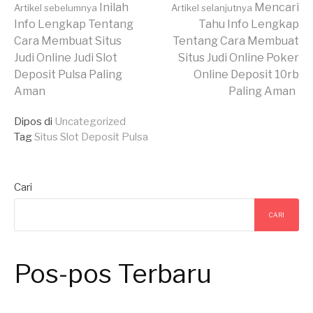
Lanjut
Inilah
Mencari
Artikel sebelumnya
Artikel selanjutnya
Info Lengkap Tentang
Tahu Info Lengkap
Cara Membuat Situs
Tentang Cara Membuat
Membaca
Judi Online Judi Slot
Situs Judi Online Poker
Deposit Pulsa Paling
Online Deposit 10rb
Aman
Paling Aman
Dipos di
Uncategorized
Tag
Situs Slot Deposit Pulsa
Cari
CARI
Pos-pos Terbaru