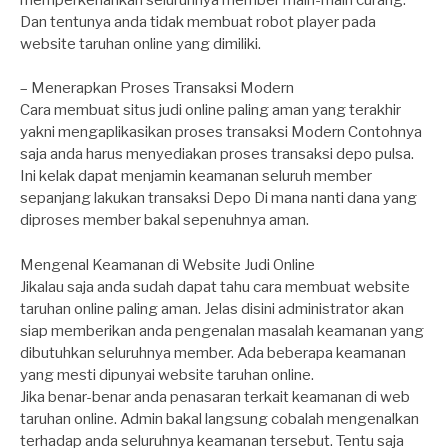
Dan tentunya anda tidak membuat robot player pada
website taruhan online yang dimiliki.
– Menerapkan Proses Transaksi Modern
Cara membuat situs judi online paling aman yang terakhir
yakni mengaplikasikan proses transaksi Modern Contohnya
saja anda harus menyediakan proses transaksi depo pulsa.
Ini kelak dapat menjamin keamanan seluruh member
sepanjang lakukan transaksi Depo Di mana nanti dana yang
diproses member bakal sepenuhnya aman.
Mengenal Keamanan di Website Judi Online
Jikalau saja anda sudah dapat tahu cara membuat website
taruhan online paling aman. Jelas disini administrator akan
siap memberikan anda pengenalan masalah keamanan yang
dibutuhkan seluruhnya member. Ada beberapa keamanan
yang mesti dipunyai website taruhan online.
Jika benar-benar anda penasaran terkait keamanan di web
taruhan online. Admin bakal langsung cobalah mengenalkan
terhadap anda seluruhnya keamanan tersebut. Tentu saja