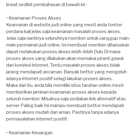
lewat sedikit pembahasan di bawah ini :
• Keamanan Proses Akses
Keamanan di website judi online yang mesti anda tonton
perdana kali jelas saja keamanan masalah proses akses.
Jelas saja nantinya seluruhnya member untuk sanggup main-
main permainan judi online. Ini membuat member diharuskan
dapat melakukan proses akses lebih-lebih Dulu Di mana
proses akses yang dilakukan akan memakai piranti gawai
dan koneksi internet. Tentu masalah proses akses tidak
jarang mendapati ancaman. Banyak bettor yang mengeluh
adanya internet positif selagi lakukan proses akses.
Maka dari itu, anda bila memiliki situs taruhan online mesti
memberikan jaminan keamanan proses akses kepada
seluruh member. Misalnya saja sediakan link alternatif atau
server Paling baik Ini mampu membuat bettor mendapati
proses akses mudah dan aman. Pastinya tanpa adanya
permasalahan internet positif.
• Keamanan Keuangan