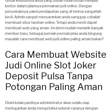
Untuk khususnya anda yang sudah mulai bosan menjadi
bettor dalam jalannya permainan judi online. Dengan
penyebabnya yakni pendapatan yang di terima sangatlah
kecil. Admin sangat menyarankan anda sanggup cobalah
membuat situs taruhan online. Tetapi anda mesti dapat
membuat web yang aman. Ini demi mudah menarik banyak
member baru. Sebagai pemain pemula jelas anda bingung
masalah cara membuat web judi online paling aman bukan?
Cara Membuat Website
Judi Online Slot Joker
Deposit Pulsa Tanpa
Potongan Paling Aman
Disini kelak pastinya administrator akan selalu siap
meringankan anda mengetahui seluruh caranya dengan