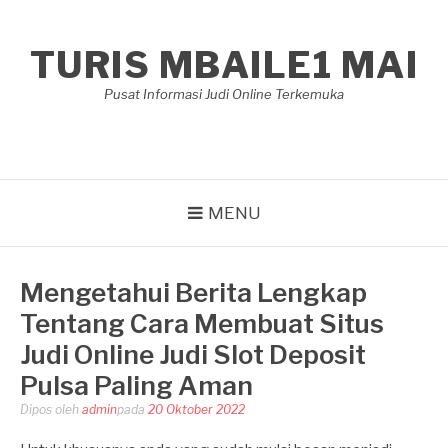
Lompat
ke
TURIS MBAILE1 MAI
konten
Pusat Informasi Judi Online Terkemuka
MENU
Mengetahui Berita Lengkap
Tentang Cara Membuat Situs
Judi Online Judi Slot Deposit
Pulsa Paling Aman
Dipos oleh
admin
pada
20 Oktober 2022