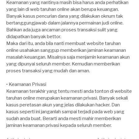
Keamanan yang nantinya masih bisa harus anda perhatikan
yang lain di web taruhan online akan berupa keuangan.
Banyak kasus pencurian dana yang dilakukan oknum tak
bertanggungjawab dalam jalannya permainan judi online.
Bahkan ada juga ancaman proses transaksi sulit yang
didapatkan banyak bettor.
Maka dari itu, anda bila nanti membuat website taruhan
online usahakan sanggup memberikan jaminan keamanan
masalah keuangan. Misalnya saja menjamin keamanan akun
yang dipunyai seluruh member. Kemudian memberikan
proses transaksi yang mudah dan aman.
• Keamanan Privasi
Keamanan terakhir yang tentu mesti anda tonton di website
taruhan online merupakan keamanan privasi. Banyak sekali
kasus peretasan akun yang jelas dilakukan hacker. Dan
kasus seperti ini janganlah sampai terjadi pada web yang
sudah anda buat. Berarti anda mesti mahir memberikan
jaminan keamanan privasi kepada seluruh member.