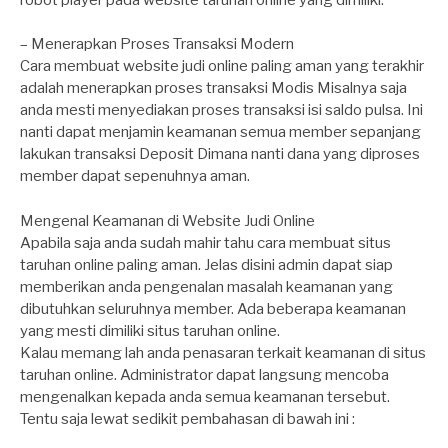
– Menerapkan Proses Transaksi Modern
Cara membuat website judi online paling aman yang terakhir
adalah menerapkan proses transaksi Modis Misalnya saja
anda mesti menyediakan proses transaksi isi saldo pulsa. Ini
nanti dapat menjamin keamanan semua member sepanjang
lakukan transaksi Deposit Dimana nanti dana yang diproses
member dapat sepenuhnya aman.
Mengenal Keamanan di Website Judi Online
Apabila saja anda sudah mahir tahu cara membuat situs
taruhan online paling aman. Jelas disini admin dapat siap
memberikan anda pengenalan masalah keamanan yang
dibutuhkan seluruhnya member. Ada beberapa keamanan
yang mesti dimiliki situs taruhan online.
Kalau memang lah anda penasaran terkait keamanan di situs
taruhan online. Administrator dapat langsung mencoba
mengenalkan kepada anda semua keamanan tersebut.
Tentu saja lewat sedikit pembahasan di bawah ini :