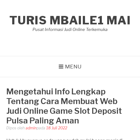
Lompat
ke
TURIS MBAILE1 MAI
konten
Pusat Informasi Judi Online Terkemuka
MENU
Mengetahui Info Lengkap
Tentang Cara Membuat Web
Judi Online Game Slot Deposit
Pulsa Paling Aman
Dipos oleh
admin
pada
18 Juli 2022