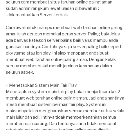
seluruh cara membuat situs taruhan online paling aman
sudah admin rangkum lewat ulasan di bawah ini :
– Memanfaatkan Server Terbaik
Cara awal untuk mampu membuat web taruhan online paling
aman ialah dengan memakai peran server Paling baik Jelas
ada banyak kategori server paling baik yang mampu anda
gunakan nantinya. Contohnya saja server paling baik seperti
pkv game atau idn play. Ini siap menopang anda buat
membuat web taruhan online paling aman. Dengan kelak
semua member bakal meraih jaminan keamanan dalam
seluruh aspek.
– Menetapkan Sistem Main Fair Play
Menetapkan system main fair play bakal menjadi cara ke-2
membuat web taruhan online paling aman. Jadi anda nantinya
mesti membuat sistem bermain fair play. System ini
maksudnya ialah mengharuskan semua member untuk selalu
main jujur dan adil. Intinya tidak memperkenankan semua
member main curang. Dan tentunya anda tidak membuat
robot player pada website taruhan online yang dimiliki.