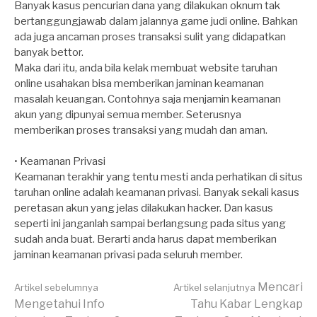
Banyak kasus pencurian dana yang dilakukan oknum tak
bertanggungjawab dalam jalannya game judi online. Bahkan
ada juga ancaman proses transaksi sulit yang didapatkan
banyak bettor.
Maka dari itu, anda bila kelak membuat website taruhan
online usahakan bisa memberikan jaminan keamanan
masalah keuangan. Contohnya saja menjamin keamanan
akun yang dipunyai semua member. Seterusnya
memberikan proses transaksi yang mudah dan aman.
• Keamanan Privasi
Keamanan terakhir yang tentu mesti anda perhatikan di situs
taruhan online adalah keamanan privasi. Banyak sekali kasus
peretasan akun yang jelas dilakukan hacker. Dan kasus
seperti ini janganlah sampai berlangsung pada situs yang
sudah anda buat. Berarti anda harus dapat memberikan
jaminan keamanan privasi pada seluruh member.
Lanjut
Mencari
Artikel sebelumnya
Artikel selanjutnya
Mengetahui Info
Tahu Kabar Lengkap