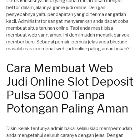
Untuk khususnya anda yang sudah mulai bosan menjadi
bettor dalam jalannya game judi online. Dengan
penyebabnya yaitu pendapatan yang di terima sangatlah
kecil. Administrator sangat menyarankan anda dapat coba
membuat situs taruhan online. Tapi anda mesti bisa
membuat web yang aman. Ini demi mudah menarik banyak
member baru. Sebagai pemain pemula jelas anda bingung
masalah cara membuat web judi online paling aman bukan?
Cara Membuat Web
Judi Online Slot Deposit
Pulsa 5000 Tanpa
Potongan Paling Aman
Disini kelak tentunya admin bakal selalu siap mempermudah
anda mengetahui seluruh caranya dengan jelas. Dengan