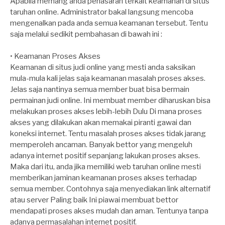
Apabila memang anda penasaran terkait keamanan di situs
taruhan online. Administrator bakal langsung mencoba
mengenalkan pada anda semua keamanan tersebut. Tentu
saja melalui sedikit pembahasan di bawah ini :
• Keamanan Proses Akses
Keamanan di situs judi online yang mesti anda saksikan
mula-mula kali jelas saja keamanan masalah proses akses.
Jelas saja nantinya semua member buat bisa bermain
permainan judi online. Ini membuat member diharuskan bisa
melakukan proses akses lebih-lebih Dulu Di mana proses
akses yang dilakukan akan memakai piranti gawai dan
koneksi internet. Tentu masalah proses akses tidak jarang
memperoleh ancaman. Banyak bettor yang mengeluh
adanya internet positif sepanjang lakukan proses akses.
Maka dari itu, anda jika memiliki web taruhan online mesti
memberikan jaminan keamanan proses akses terhadap
semua member. Contohnya saja menyediakan link alternatif
atau server Paling baik Ini piawai membuat bettor
mendapati proses akses mudah dan aman. Tentunya tanpa
adanya permasalahan internet positif.