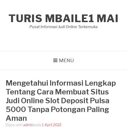
Lompat
ke
TURIS MBAILE1 MAI
konten
Pusat Informasi Judi Online Terkemuka
MENU
Mengetahui Informasi Lengkap
Tentang Cara Membuat Situs
Judi Online Slot Deposit Pulsa
5000 Tanpa Potongan Paling
Aman
Dipos oleh
admin
pada
1 April 2022