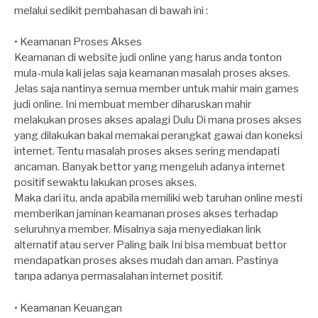
melalui sedikit pembahasan di bawah ini :
• Keamanan Proses Akses
Keamanan di website judi online yang harus anda tonton
mula-mula kali jelas saja keamanan masalah proses akses.
Jelas saja nantinya semua member untuk mahir main games
judi online. Ini membuat member diharuskan mahir
melakukan proses akses apalagi Dulu Di mana proses akses
yang dilakukan bakal memakai perangkat gawai dan koneksi
internet. Tentu masalah proses akses sering mendapati
ancaman. Banyak bettor yang mengeluh adanya internet
positif sewaktu lakukan proses akses.
Maka dari itu, anda apabila memiliki web taruhan online mesti
memberikan jaminan keamanan proses akses terhadap
seluruhnya member. Misalnya saja menyediakan link
alternatif atau server Paling baik Ini bisa membuat bettor
mendapatkan proses akses mudah dan aman. Pastinya
tanpa adanya permasalahan internet positif.
• Keamanan Keuangan