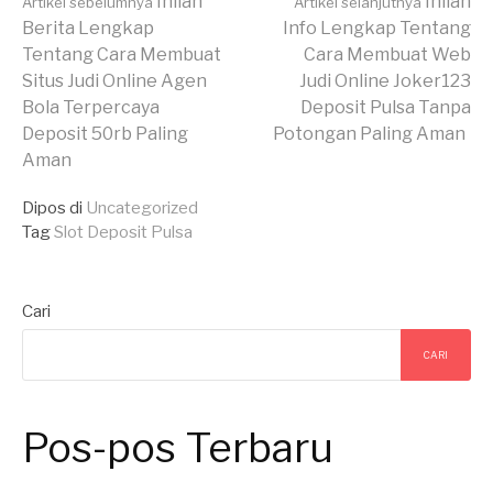
Lanjut
Inilah
Inilah
Artikel sebelumnya
Artikel selanjutnya
Berita Lengkap
Info Lengkap Tentang
Tentang Cara Membuat
Cara Membuat Web
Membaca
Situs Judi Online Agen
Judi Online Joker123
Bola Terpercaya
Deposit Pulsa Tanpa
Deposit 50rb Paling
Potongan Paling Aman
Aman
Dipos di
Uncategorized
Tag
Slot Deposit Pulsa
Cari
CARI
Pos-pos Terbaru