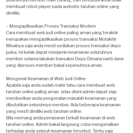
membuat robot player pada website taruhan online yang
dimiliki.
– Mengaplikasikan Proses Transaksi Modern
Cara membuat web judi online paling aman yang terakhir
merupakan mengaplikasikan proses transaksi Mutakhir
Misalnya saja anda mesti sediakan proses transaksi depo
pulsa. Ini kelak dapat menjamin keamanan seluruhnya
member selama lakukan transaksi Depo Dimana nanti dana
yang diproses member bakal sepenuhnya aman.
Mengenal Keamanan di Web Judi Online
Apabila saja anda sudah mahir tahu cara membuat web
taruhan online paling aman. Jelas disini admin dapat siap
memberikan anda pengenalan masalah keamanan yang
dibutuhkan seluruhnya member. Ada beberapa keamanan
yang mesti dimiliki web taruhan online.
Bila memang anda penasaran terkait keamanan di web
taruhan online. Admin bakal langsung coba mengenalkan
terhadap anda seluruh keamanan tersebut. Tentu saja