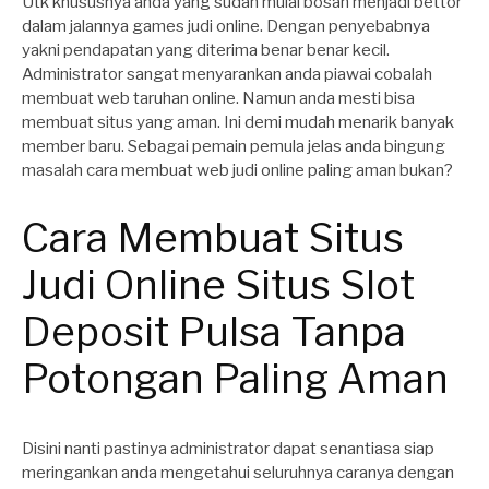
Utk khususnya anda yang sudah mulai bosan menjadi bettor
dalam jalannya games judi online. Dengan penyebabnya
yakni pendapatan yang diterima benar benar kecil.
Administrator sangat menyarankan anda piawai cobalah
membuat web taruhan online. Namun anda mesti bisa
membuat situs yang aman. Ini demi mudah menarik banyak
member baru. Sebagai pemain pemula jelas anda bingung
masalah cara membuat web judi online paling aman bukan?
Cara Membuat Situs
Judi Online Situs Slot
Deposit Pulsa Tanpa
Potongan Paling Aman
Disini nanti pastinya administrator dapat senantiasa siap
meringankan anda mengetahui seluruhnya caranya dengan