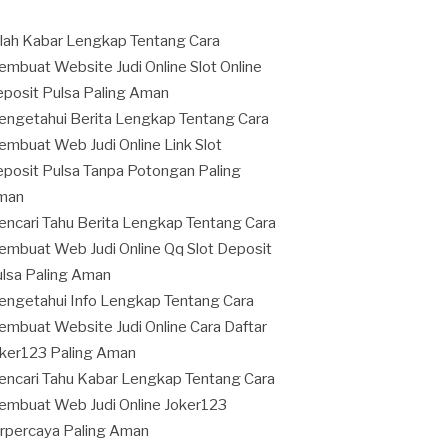
ilah Kabar Lengkap Tentang Cara
mbuat Website Judi Online Slot Online
posit Pulsa Paling Aman
ngetahui Berita Lengkap Tentang Cara
mbuat Web Judi Online Link Slot
posit Pulsa Tanpa Potongan Paling
man
ncari Tahu Berita Lengkap Tentang Cara
mbuat Web Judi Online Qq Slot Deposit
lsa Paling Aman
ngetahui Info Lengkap Tentang Cara
mbuat Website Judi Online Cara Daftar
ker123 Paling Aman
ncari Tahu Kabar Lengkap Tentang Cara
mbuat Web Judi Online Joker123
rpercaya Paling Aman