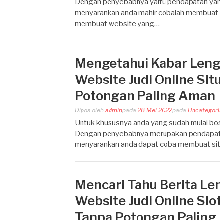
Dengan penyebabnya yaitu pendapatan yang 
menyarankan anda mahir cobalah membuat w
membuat website yang…
Mengetahui Kabar Len
Website Judi Online Sit
Potongan Paling Aman
Dipos oleh
admin
pada
28 Mei 2022
pada
Uncategori
Untuk khususnya anda yang sudah mulai bosa
Dengan penyebabnya merupakan pendapatan 
menyarankan anda dapat coba membuat situ
Mencari Tahu Berita L
Website Judi Online Slo
Tanpa Potongan Palin