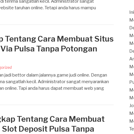
terima sangatlah kecil. Administrator sangat
bsite taruhan online. Tetapi anda harus mampu
In
Me
De
Me
ap Tentang Cara Membuat Situs
Me
t Via Pulsa Tanpa Potongan
De
A
Me
gorized
Me
 jadi bettor dalam jalannya game judi online. Dengan
a sangatlah kecil. Administrator sangat menyarankan
Pu
n online. Tapi anda harus dapat membuat web yang
Me
Me
Jo
Me
gkap Tentang Cara Membuat
Me
i Slot Deposit Pulsa Tanpa
Te