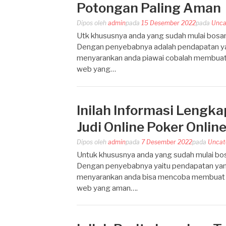
Potongan Paling Aman
Dipos oleh
admin
pada
15 Desember 2022
pada
Unca
Utk khususnya anda yang sudah mulai bosan 
Dengan penyebabnya adalah pendapatan yan
menyarankan anda piawai cobalah membuat s
web yang…
Inilah Informasi Leng
Judi Online Poker Onlin
Dipos oleh
admin
pada
7 Desember 2022
pada
Uncat
Untuk khususnya anda yang sudah mulai bosan
Dengan penyebabnya yaitu pendapatan yang 
menyarankan anda bisa mencoba membuat si
web yang aman….