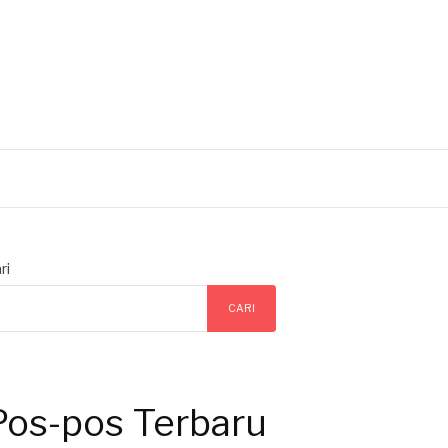
ri
CARI
Pos-pos Terbaru