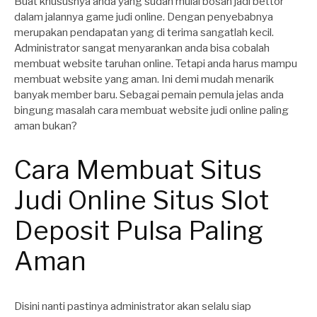
Buat khususnya anda yang sudah mulai bosan jadi bettor
dalam jalannya game judi online. Dengan penyebabnya
merupakan pendapatan yang di terima sangatlah kecil.
Administrator sangat menyarankan anda bisa cobalah
membuat website taruhan online. Tetapi anda harus mampu
membuat website yang aman. Ini demi mudah menarik
banyak member baru. Sebagai pemain pemula jelas anda
bingung masalah cara membuat website judi online paling
aman bukan?
Cara Membuat Situs
Judi Online Situs Slot
Deposit Pulsa Paling
Aman
Disini nanti pastinya administrator akan selalu siap