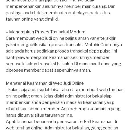
memperkenankan seluruhnya member main curang. Dan
pastinya anda tidak membuat robot player pada situs
taruhan online yang dimiliki.
– Menerapkan Proses Transaksi Modern
Cara membuat web judi online paling aman yang terakhir
yakni mengaplikasikan proses transaksi Mutahir Contohnya
saja anda harus sediakan proses transaksi depo pulsa. Ini
nanti piawai menjamin keamanan seluruhnya member
semasa lakukan transaksi Isi saldo Di mana nanti dana yang
diproses member dapat sepenuhnya aman.
Mengenal Keamanan di Web Judi Online
Jikalau saja anda sudah bisa tahu cara membuat web taruhan
online paling aman. Jelas disini administrator bakal siap
memberikan anda pengenalan masalah keamanan yang
dibutuhkan semua member. Ada beberapa keamanan yang
harus dipunyai situs taruhan online.
Apabila benar-benar anda penasaran terkait keamanan di
web taruhan online. Administrator bakal langsung cobalah