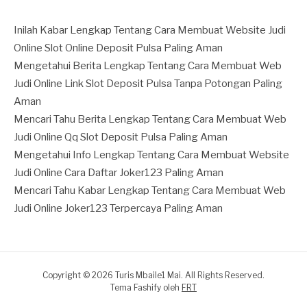
Inilah Kabar Lengkap Tentang Cara Membuat Website Judi
Online Slot Online Deposit Pulsa Paling Aman
Mengetahui Berita Lengkap Tentang Cara Membuat Web
Judi Online Link Slot Deposit Pulsa Tanpa Potongan Paling
Aman
Mencari Tahu Berita Lengkap Tentang Cara Membuat Web
Judi Online Qq Slot Deposit Pulsa Paling Aman
Mengetahui Info Lengkap Tentang Cara Membuat Website
Judi Online Cara Daftar Joker123 Paling Aman
Mencari Tahu Kabar Lengkap Tentang Cara Membuat Web
Judi Online Joker123 Terpercaya Paling Aman
Copyright © 2026 Turis Mbaile1 Mai. All Rights Reserved.
Tema Fashify oleh
FRT