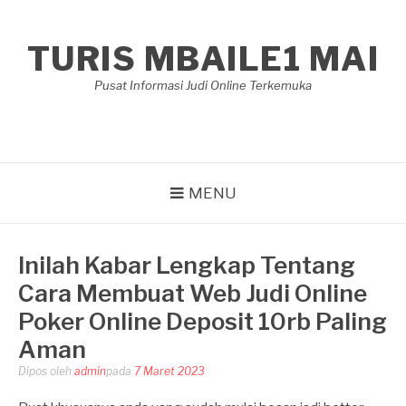
Lompat
ke
TURIS MBAILE1 MAI
konten
Pusat Informasi Judi Online Terkemuka
MENU
Inilah Kabar Lengkap Tentang
Cara Membuat Web Judi Online
Poker Online Deposit 10rb Paling
Aman
Dipos oleh
admin
pada
7 Maret 2023