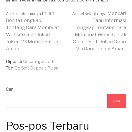
jaminan keamanan privasi terhadap seluruh member.
Lanjut
Inilah
Mencari
Artikel sebelumnya
Artikel selanjutnya
Berita Lengkap
Tahu Informasi
Tentang Cara Membuat
Lengkap Tentang Cara
Membaca
Website Judi Online
Membuat Website Judi
Joker123 Mobile Paling
Online Slot Online Depo
Aman
Via Dana Paling Aman
Dipos di
Uncategorized
Tag
Qq Slot Deposit Pulsa
Cari
CARI
Pos-pos Terbaru