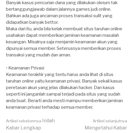
Banyak kasus pencurian dana yang dilakukan oknum tak
bertanggungjawab dalam jalannya games judi online.
Bahkan ada juga ancaman proses transaksi sulit yang
didapatkan banyak bettor.
Maka dari itu, anda bila kelak membuat situs taruhan online
usahakan dapat memberikan jaminan keamanan masalah
keuangan. Misalnya saja menjamin keamanan akun yang
dipunyai semua member. Seterusnya memberikan proses
transaksi yang mudah dan aman.
• Keamanan Privasi
Keamanan terakhir yang tentu harus anda lihat di situs
taruhan online yaitu keamanan privasi. Banyak sekali kasus
peretasan akun yang jelas dilakukan hacker. Dan kasus
seperti ini janganlah sampai terjadi pada situs yang sudah
anda buat. Berarti anda mesti mampu memberikan jaminan
keamanan privasi terhadap semua member.
Lanjut
Inilah
Artikel sebelumnya
Artikel selanjutnya
Kabar Lengkap
Mengetahui Kabar