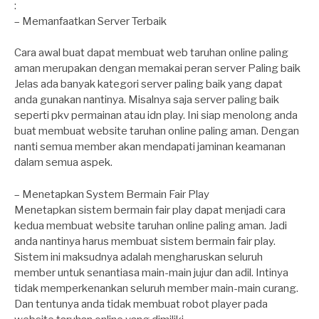
:
– Memanfaatkan Server Terbaik
Cara awal buat dapat membuat web taruhan online paling
aman merupakan dengan memakai peran server Paling baik
Jelas ada banyak kategori server paling baik yang dapat
anda gunakan nantinya. Misalnya saja server paling baik
seperti pkv permainan atau idn play. Ini siap menolong anda
buat membuat website taruhan online paling aman. Dengan
nanti semua member akan mendapati jaminan keamanan
dalam semua aspek.
– Menetapkan System Bermain Fair Play
Menetapkan sistem bermain fair play dapat menjadi cara
kedua membuat website taruhan online paling aman. Jadi
anda nantinya harus membuat sistem bermain fair play.
Sistem ini maksudnya adalah mengharuskan seluruh
member untuk senantiasa main-main jujur dan adil. Intinya
tidak memperkenankan seluruh member main-main curang.
Dan tentunya anda tidak membuat robot player pada