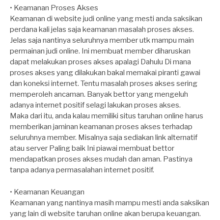
• Keamanan Proses Akses
Keamanan di website judi online yang mesti anda saksikan
perdana kali jelas saja keamanan masalah proses akses.
Jelas saja nantinya seluruhnya member utk mampu main
permainan judi online. Ini membuat member diharuskan
dapat melakukan proses akses apalagi Dahulu Di mana
proses akses yang dilakukan bakal memakai piranti gawai
dan koneksi internet. Tentu masalah proses akses sering
memperoleh ancaman. Banyak bettor yang mengeluh
adanya internet positif selagi lakukan proses akses.
Maka dari itu, anda kalau memiliki situs taruhan online harus
memberikan jaminan keamanan proses akses terhadap
seluruhnya member. Misalnya saja sediakan link alternatif
atau server Paling baik Ini piawai membuat bettor
mendapatkan proses akses mudah dan aman. Pastinya
tanpa adanya permasalahan internet positif.
• Keamanan Keuangan
Keamanan yang nantinya masih mampu mesti anda saksikan
yang lain di website taruhan online akan berupa keuangan.