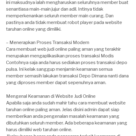
ini maksudnya ialah mengharuskan seluruhnya member buat
senantiasa main-main jujur dan adil. Intinya tidak
memperkenankan seluruh member main curang. Dan
pastinya anda tidak membuat robot player pada website
taruhan online yang dimiliki.
– Menerapkan Proses Transaksi Modern
Cara membuat web judi online paling aman yang terakhir
merupakan mengaplikasikan proses transaksi Modis
Contohnya saja anda harus sediakan proses transaksi depo
pulsa. Ini kelak sanggup menjamin keamanan semua
member semasih lakukan transaksi Depo Dimana nanti dana
yang diproses member dapat sepenuhnya aman.
Mengenal Keamanan di Website Judi Online
Apabila saja anda sudah mahir tahu cara membuat website
taruhan online paling aman. Jelas disini admin dapat siap
memberikan anda pengenalan masalah keamanan yang
dibutuhkan seluruh member. Ada beberapa keamanan yang
harus dimiliki web taruhan online.