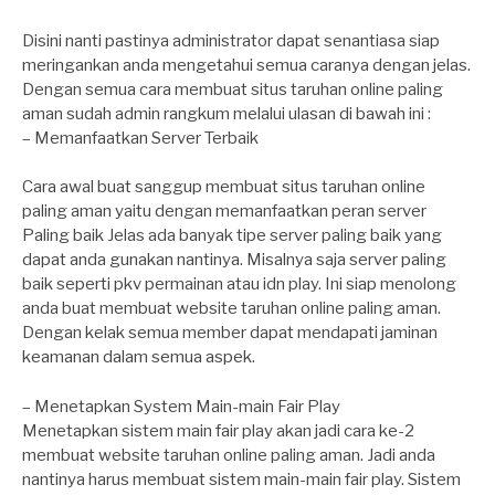
Disini nanti pastinya administrator dapat senantiasa siap
meringankan anda mengetahui semua caranya dengan jelas.
Dengan semua cara membuat situs taruhan online paling
aman sudah admin rangkum melalui ulasan di bawah ini :
– Memanfaatkan Server Terbaik
Cara awal buat sanggup membuat situs taruhan online
paling aman yaitu dengan memanfaatkan peran server
Paling baik Jelas ada banyak tipe server paling baik yang
dapat anda gunakan nantinya. Misalnya saja server paling
baik seperti pkv permainan atau idn play. Ini siap menolong
anda buat membuat website taruhan online paling aman.
Dengan kelak semua member dapat mendapati jaminan
keamanan dalam semua aspek.
– Menetapkan System Main-main Fair Play
Menetapkan sistem main fair play akan jadi cara ke-2
membuat website taruhan online paling aman. Jadi anda
nantinya harus membuat sistem main-main fair play. Sistem