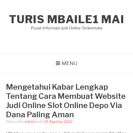
Lompat
ke
TURIS MBAILE1 MAI
konten
Pusat Informasi Judi Online Terkemuka
MENU
Mengetahui Kabar Lengkap
Tentang Cara Membuat Website
Judi Online Slot Online Depo Via
Dana Paling Aman
Dipos oleh
admin
pada
19 Agustus 2022