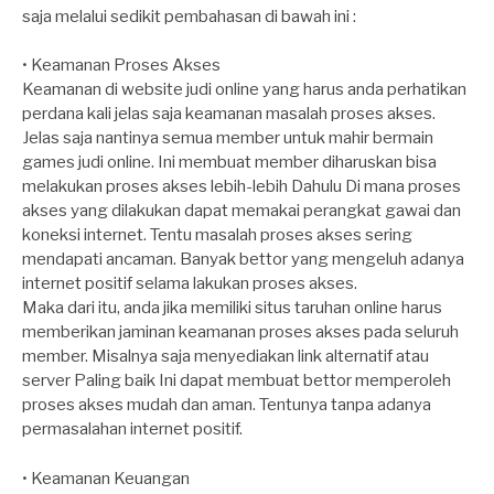
saja melalui sedikit pembahasan di bawah ini :
• Keamanan Proses Akses
Keamanan di website judi online yang harus anda perhatikan
perdana kali jelas saja keamanan masalah proses akses.
Jelas saja nantinya semua member untuk mahir bermain
games judi online. Ini membuat member diharuskan bisa
melakukan proses akses lebih-lebih Dahulu Di mana proses
akses yang dilakukan dapat memakai perangkat gawai dan
koneksi internet. Tentu masalah proses akses sering
mendapati ancaman. Banyak bettor yang mengeluh adanya
internet positif selama lakukan proses akses.
Maka dari itu, anda jika memiliki situs taruhan online harus
memberikan jaminan keamanan proses akses pada seluruh
member. Misalnya saja menyediakan link alternatif atau
server Paling baik Ini dapat membuat bettor memperoleh
proses akses mudah dan aman. Tentunya tanpa adanya
permasalahan internet positif.
• Keamanan Keuangan